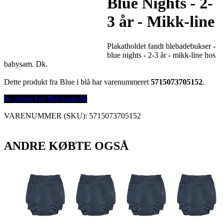
Blue Nights - 2-
3 år - Mikk-line
Plakatholdet fandt blebadebukser -
blue nights - 2-3 år - mikk-line hos
babysam. Dk.
Dette produkt fra Blue i blå har varenummeret
5715073705152
.
Se prisen hos Babysam.dk
VARENUMMER (SKU):
5715073705152
ANDRE KØBTE OGSÅ