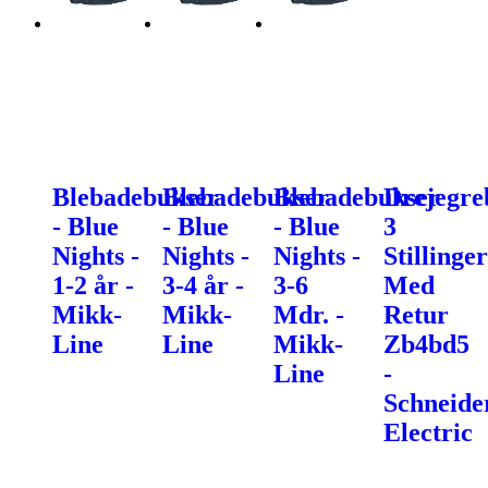
Blebadebukser
Blebadebukser
Blebadebukser
Drejegre
- Blue
- Blue
- Blue
3
Nights -
Nights -
Nights -
Stillinger
1-2 år -
3-4 år -
3-6
Med
Mikk-
Mikk-
Mdr. -
Retur
Line
Line
Mikk-
Zb4bd5
Line
-
Schneide
Electric