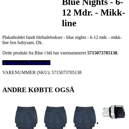
Blue Nights - 6-
12 Mdr. - Mikk-
line
Plakatholdet fandt blebadebukser - blue nights - 6-12 mdr. - mikk-
line hos babysam. Dk.
Dette produkt fra Blue i blå har varenummeret
5715073705138
.
Se prisen hos Babysam.dk
VARENUMMER (SKU):
5715073705138
ANDRE KØBTE OGSÅ