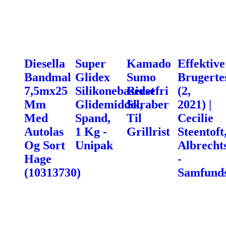
Diesella
Super
Kamado
Effektive
Bandmal
Glidex
Sumo
Brugerte
7,5mx25
Silikonebaseret
Ridsefri
(2,
Mm
Glidemiddel,
Skraber
2021) |
Med
Spand,
Til
Cecilie
Autolas
1 Kg -
Grillrist
Steentoft
Og Sort
Unipak
Albrecht
Hage
-
(10313730)
Samfunds