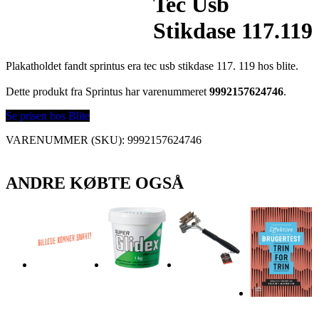
Tec Usb
Stikdase 117.119
Plakatholdet fandt sprintus era tec usb stikdase 117. 119 hos blite.
Dette produkt fra Sprintus har varenummeret
9992157624746
.
Se prisen hos Blite
VARENUMMER (SKU):
9992157624746
ANDRE KØBTE OGSÅ