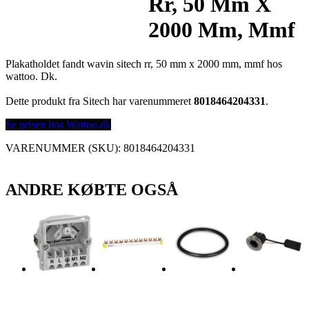
Rr, 50 Mm X
2000 Mm, Mmf
Plakatholdet fandt wavin sitech rr, 50 mm x 2000 mm, mmf hos
wattoo. Dk.
Dette produkt fra Sitech har varenummeret
8018464204331
.
Se prisen hos Wattoo.dk
VARENUMMER (SKU):
8018464204331
ANDRE KØBTE OGSÅ