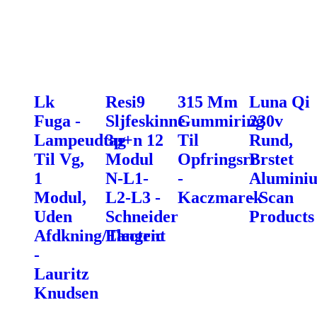
Lk
Resi9
315 Mm
Luna Qi
Fuga -
Sljfeskinne
Gummiring
230v
Lampeudtag
3p+n 12
Til
Rund,
Til Vg,
Modul
Opfringsrr
Brstet
1
N-L1-
-
Alumini
Modul,
L2-L3 -
Kaczmarek
- Scan
Uden
Schneider
Products
Afdkning/Tangent
Electric
-
Lauritz
Knudsen