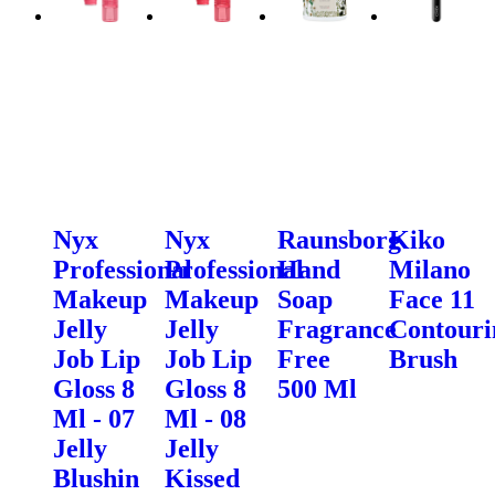
Nyx
Nyx
Raunsborg
Kiko
Professional
Professional
Hand
Milano
Makeup
Makeup
Soap
Face 11
Jelly
Jelly
Fragrance
Contouri
Job Lip
Job Lip
Free
Brush
Gloss 8
Gloss 8
500 Ml
Ml - 07
Ml - 08
Jelly
Jelly
Blushin
Kissed