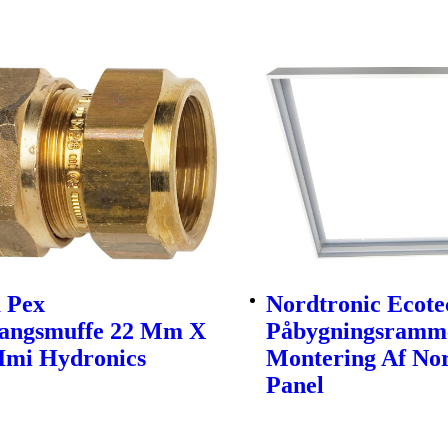
a Pex
Nordtronic Ecote
angsmuffe 22 Mm X
Påbygningsramme
 Imi Hydronics
Montering Af Nor
Panel