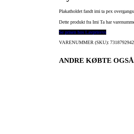
Plakatholdet fandt imi ta pex overgang
Dette produkt fra Imi Ta har varenumm
Se prisen hos Lavprisvvs
VARENUMMER (SKU):
731879294
ANDRE KØBTE OGSÅ