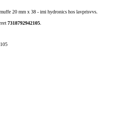
smuffe 20 mm x 38 - imi hydronics hos lavprisvvs.
eret
7318792942105
.
2105