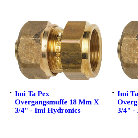
Imi Ta Pex
Imi T
Overgangsmuffe 18 Mm X
Overg
3/4" - Imi Hydronics
3/4" -