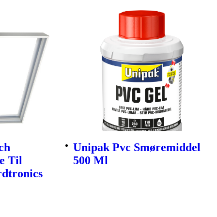
ch
Unipak Pvc Smøremiddel
 Til
500 Ml
dtronics